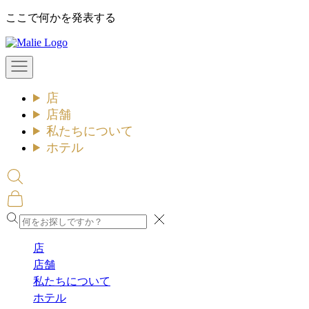
コ
ここで何かを発表する
ン
Malie
テ
ン
メ
ツ
ニ
ュ
へ
店
ー
ス
を
店舗
キ
開
私たちについて
ッ
く
ホテル
プ
検
索
カ
を
ー
開
閉
ト
く
め
を
店
る
開
店舗
く
私たちについて
ホテル