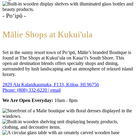
- Poʻipū -
Mālie Shops at Kukui'ula
Set in the sunny resort town of Poʻipū, Mālie’s branded Boutique is
found at The Shops at Kukuiʻula on Kauaʻi's South Shore. This
open-air destination blends offers specialty shops and dining,
surrounded by lush landscaping and an atmosphere of relaxed island
luxury.
2829 Ala Kalanikaumaka, F133, Kōloa, HI 96756
Phone: (808) 332-6220 | email
We Are Open Everyday:
10am - 8pm