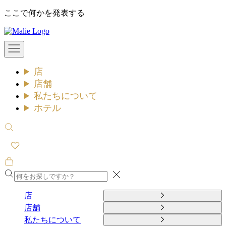
コ
ここで何かを発表する
ン
Malie
テ
ン
メ
ツ
ニ
ュ
へ
店
ー
ス
を
店舗
キ
開
私たちについて
ッ
く
ホテル
プ
検
索
を
開
カ
く
ー
閉
ト
め
を
店
る
開
店舗
く
私たちについて