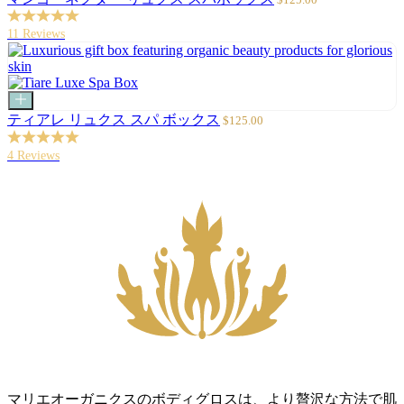
ト
ー
に
ル
11 Reviews
追
価
加
格
カ
ー
セ
ティアレ リュクス スパ ボックス
$125.00
ト
ー
に
ル
4 Reviews
追
価
加
格
マリエオーガニクスのボディグロスは、より贅沢な方法で肌