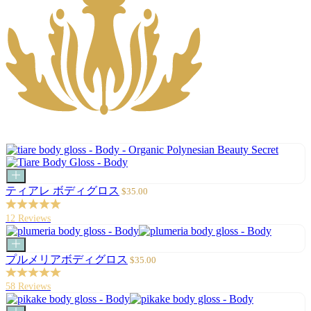
カ
ー
セ
ティアレ ボディグロス
$35.00
ト
ー
に
ル
12 Reviews
追
価
加
格
カ
ー
セ
プルメリアボディグロス
$35.00
ト
ー
に
ル
58 Reviews
追
価
加
格