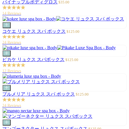
ー
セ
パイナップルボディグロス
$35.00
ト
ー
に
ル
14 Reviews
追
価
加
格
カ
ー
セ
コケエ リュクス スパ ボックス
$125.00
ト
ー
に
ル
24 Reviews
追
価
加
格
カ
ー
セ
ピカケ リュクス スパボックス
$125.00
ト
ー
に
ル
12 Reviews
追
価
加
格
カ
ー
セ
プルメリア リュクス スパ ボックス
$125.00
ト
ー
に
ル
24 Reviews
追
価
加
格
カ
ー
セ
マンゴーネクター リュクス スパボックス
$125.00