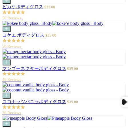
カ
ー
セ
ピカケボディグロス
$35.00
ト
ー
に
ル
50 Reviews
追
価
加
格
カ
ー
セ
コケエ ボディグロス
$35.00
ト
ー
に
ル
50 Reviews
追
価
加
格
カ
ー
セ
マンゴーネクターボディグロス
$35.00
ト
ー
に
ル
49 Reviews
追
価
加
格
カ
ー
セ
ココナッツバニラボディグロス
$35.00
ト
ー
に
ル
36 Reviews
追
価
加
格
カ