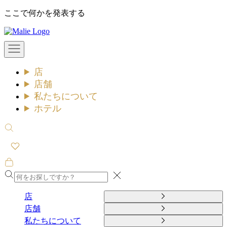
コ
ここで何かを発表する
ン
Malie
テ
ン
メ
ツ
ニ
ュ
へ
店
ー
ス
を
店舗
キ
開
私たちについて
ッ
く
ホテル
プ
検
索
を
開
カ
く
ー
閉
ト
め
を
店
る
開
店舗
く
私たちについて