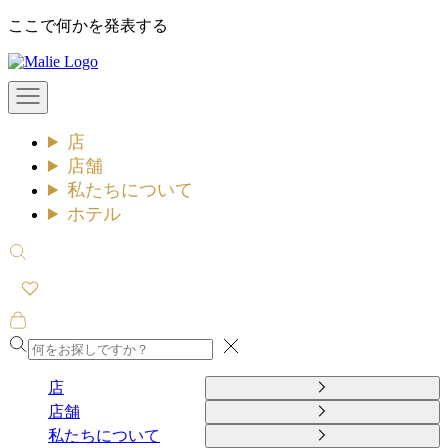
コ
ここで何かを発表する
ン
Malie
テ
ン
メ
ツ
ニ
ュ
へ
店
ー
ス
を
店舗
キ
開
私たちについて
ッ
く
ホテル
プ
検
索
を
開
カ
く
ー
閉
ト
め
を
店
る
開
店舗
く
私たちについて