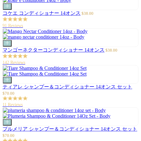
カ
ー
セ
コケエ コンディショナー 14オンス
$38.00
ト
ー
に
ル
91 Reviews
追
価
加
格
カ
ー
セ
マンゴーネクターコンディショナー 14オンス
$38.00
ト
ー
に
ル
142 Reviews
追
価
加
格
カ
ー
セ
ティアレ シャンプー＆コンディショナー 14オンス セット
ト
ー
$70.00
に
ル
追
価
11 Reviews
加
格
カ
ー
セ
プルメリア シャンプー＆コンディショナー 14オンス セット
ト
ー
$70.00
に
ル