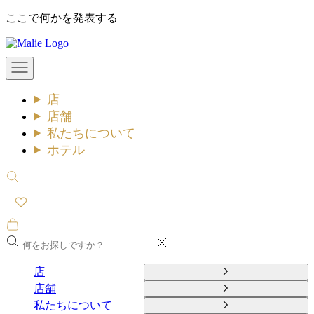
コ
ここで何かを発表する
ン
Malie
テ
ン
メ
ツ
ニ
ュ
へ
店
ー
ス
を
店舗
キ
開
私たちについて
ッ
く
ホテル
プ
検
索
を
開
カ
く
ー
閉
ト
め
を
店
る
開
店舗
く
私たちについて