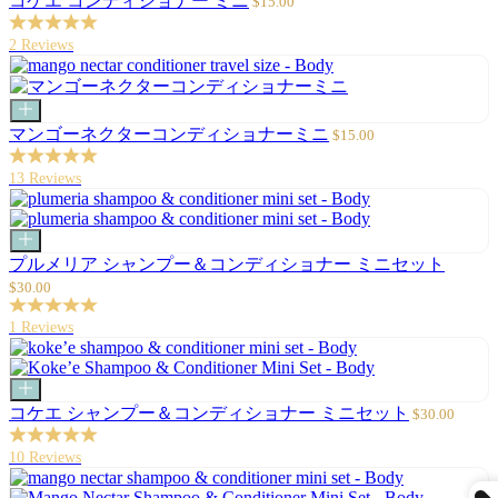
コケエ コンディショナー ミニ
$15.00
ト
ー
に
ル
2 Reviews
追
価
加
格
カ
ー
セ
マンゴーネクターコンディショナーミニ
$15.00
ト
ー
に
ル
13 Reviews
追
価
加
格
カ
ー
セ
プルメリア シャンプー＆コンディショナー ミニセット
ト
ー
$30.00
に
ル
追
価
1 Reviews
加
格
カ
ー
セ
コケエ シャンプー＆コンディショナー ミニセット
$30.00
ト
ー
に
ル
10 Reviews
追
価
加
格