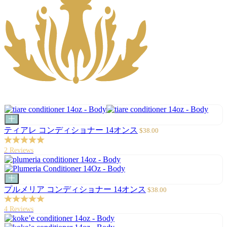
カ
ー
セ
ティアレ コンディショナー 14オンス
$38.00
ト
ー
に
ル
2 Reviews
追
価
加
格
カ
ー
セ
プルメリア コンディショナー 14オンス
$38.00
ト
ー
に
ル
4 Reviews
追
価
加
格