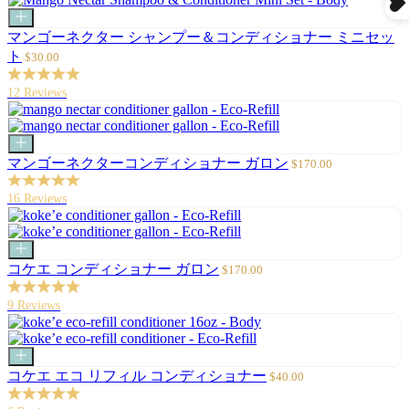
カ
ー
マンゴーネクター シャンプー＆コンディショナー ミニセッ
ト
セ
ト
$30.00
に
ー
追
ル
12 Reviews
加
価
格
カ
ー
セ
マンゴーネクターコンディショナー ガロン
$170.00
ト
ー
に
ル
16 Reviews
追
価
加
格
カ
ー
セ
コケエ コンディショナー ガロン
$170.00
ト
ー
に
ル
9 Reviews
追
価
加
格
カ
ー
セ
コケエ エコ リフィル コンディショナー
$40.00
ト
ー
に
ル