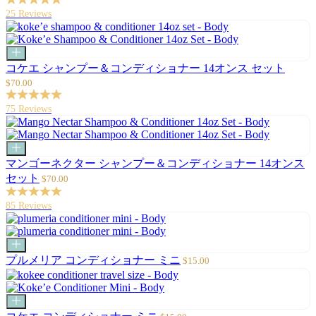
追
価
25 Reviews
加
格
カ
ー
セ
コケエ シャンプー＆コンディショナー 14オンス セット
ト
ー
$70.00
に
ル
追
価
75 Reviews
加
格
カ
ー
マンゴーネクター シャンプー＆コンディショナー 14オンス
ト
セ
セット
$70.00
に
ー
追
ル
85 Reviews
加
価
格
カ
ー
セ
プルメリア コンディショナー ミニ
$15.00
ト
ー
に
ル
追
価
カ
加
格
ー
セ