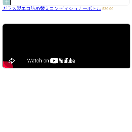
格
カ
ー
セ
ガラス製エコ詰め替えコンディショナーボトル
$30.00
ト
ー
に
ル
追
価
加
格