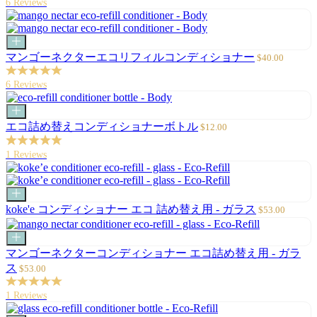
6 Reviews
追
価
加
格
カ
ー
セ
マンゴーネクターエコリフィルコンディショナー
$40.00
ト
ー
に
ル
6 Reviews
追
価
加
格
カ
ー
セ
エコ詰め替えコンディショナーボトル
$12.00
ト
ー
に
ル
1 Reviews
追
価
加
格
カ
ー
セ
koke'e コンディショナー エコ 詰め替え用 - ガラス
$53.00
ト
ー
に
ル
カ
追
価
ー
マンゴーネクターコンディショナー エコ詰め替え用 - ガラ
加
格
ト
セ
ス
$53.00
に
ー
追
ル
1 Reviews
加
価