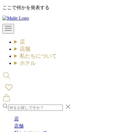
コ
ここで何かを発表する
ン
Malie
テ
ン
メ
ツ
ニ
ュ
へ
店
ー
ス
を
店舗
キ
開
私たちについて
ッ
く
ホテル
プ
検
索
を
開
カ
く
ー
閉
ト
め
を
店
る
開
店舗
く