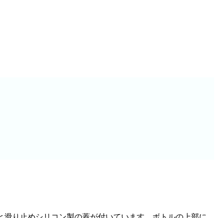
の花と滑り止めシリコン製の蓋が付いています。ボトルの上部に