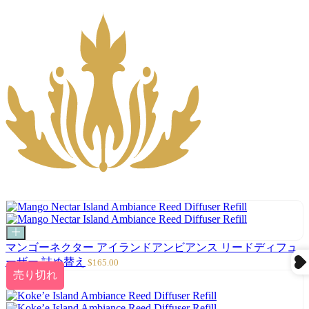
カ
ー
マンゴーネクター アイランドアンビアンス リードディフュ
ト
セ
ーザー 詰め替え
$165.00
に
ー
売り切れ
追
ル
加
価