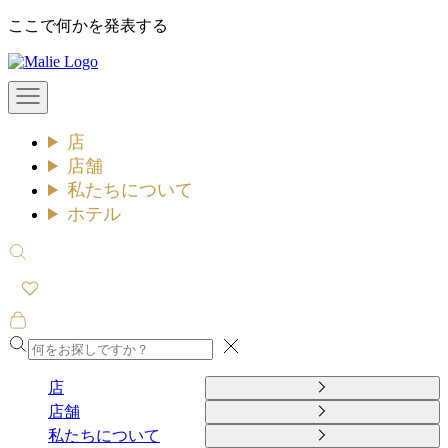
コ
ここで何かを発表する
ン
Malie
テ
ン
メ
ツ
ニ
ュ
へ
店
ー
ス
を
店舗
キ
開
私たちについて
ッ
く
ホテル
プ
検
索
を
開
カ
く
ー
閉
ト
め
を
店
る
開
店舗
く
私たちについて