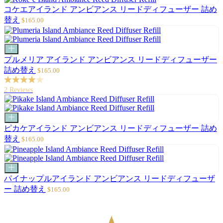
格
コケエアイランド アンビアンス リードディフューザー 詰め
セ
替え
$165.00
ー
ル
価
カ
格
ー
プルメリア アイランド アンビアンス リードディフューザー
ト
セ
詰め替え
$165.00
に
ー
追
ル
2 Reviews
加
価
格
カ
ー
ピカケアイランド アンビアンス リードディフューザー 詰め
ト
セ
替え
$165.00
に
ー
追
ル
加
価
カ
格
ー
パイナップルアイランド アンビアンス リードディフューザ
ト
セ
ー 詰め替え
$165.00
に
ー
追
ル
加
価