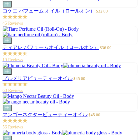
カ
ー
セ
コケエ パフューム オイル（ロールオン）
$32.00
ト
ー
に
ル
45 Reviews
追
価
加
格
カ
ー
セ
ティアレ パフュームオイル（ロールオン）
$36.00
ト
ー
に
ル
19 Reviews
追
価
加
格
カ
ー
セ
プルメリアビューティーオイル
$45.00
ト
ー
に
ル
68 Reviews
追
価
加
格
カ
ー
セ
マンゴーネクタービューティーオイル
$45.00
ト
ー
に
ル
56 Reviews
追
価
加
格
カ