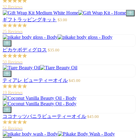
に
ル
32 Reviews
追
価
オ
加
格
プ
セ
ギフトラッピングキット
$3.00
シ
ー
ョ
ル
25 Reviews
ン
価
を
格
カ
選
ー
セ
ピカケボディグロス
$35.00
択
ト
ー
に
ル
50 Reviews
追
価
加
格
カ
ー
セ
ティアレ ビューティーオイル
$45.00
ト
ー
に
ル
19 Reviews
追
価
加
格
カ
ー
セ
ココナッツバニラビューティーオイル
$45.00
ト
ー
に
ル
51 Reviews
追
価
加
格