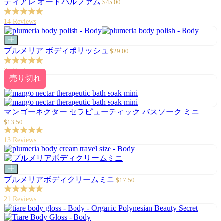
ー
セ
ティアレ オードパルファム
$45.00
ト
ー
に
ル
14 Reviews
追
価
加
格
カ
ー
セ
プルメリア ボディポリッシュ
$29.00
ト
ー
に
ル
25 Reviews
追
価
売り切れ
加
格
セ
マンゴーネクター セラピューティック バスソーク ミニ
ー
$13.50
ル
価
13 Reviews
格
カ
ー
セ
プルメリアボディクリームミニ
$17.50
ト
ー
に
ル
21 Reviews
追
価
加
格