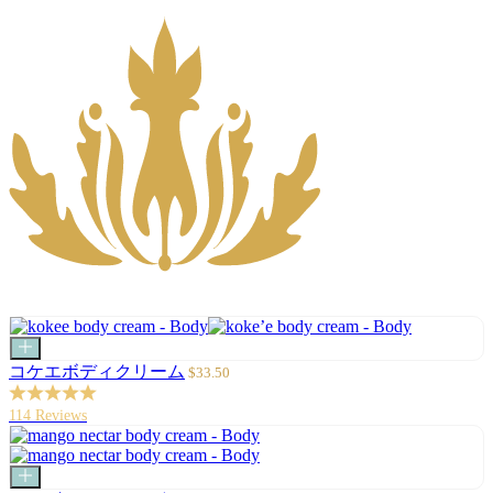
カ
ー
セ
コケエボディクリーム
$33.50
ト
ー
に
ル
114 Reviews
追
価
加
格
カ