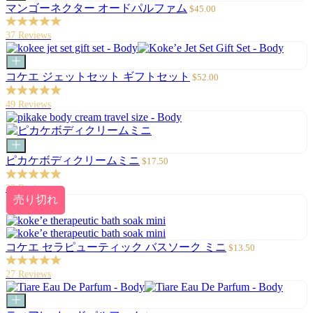
ー
セ
マンゴーネクター オードパルファム
$45.00
ト
ー
に
ル
37 Reviews
追
価
加
格
カ
ー
セ
コケエ ジェットセット ギフトセット
$52.00
ト
ー
に
ル
49 Reviews
追
価
加
格
カ
ー
セ
ピカケボディクリームミニ
$17.50
ト
ー
に
ル
23 Reviews
追
価
売り切れ
加
格
セ
コケエ セラピューティック バスソーク ミニ
$13.50
ー
ル
27 Reviews
価
格
カ