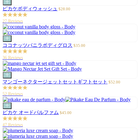
カ
ー
セ
ピカケボディウォッシュ
$28.00
ト
ー
に
ル
27 Reviews
追
価
加
格
カ
ー
セ
ココナッツバニラボディグロス
$35.00
ト
ー
に
ル
36 Reviews
追
価
加
格
カ
ー
セ
マンゴーネクタージェットセットギフトセット
$52.00
ト
ー
に
ル
52 Reviews
追
価
加
格
カ
ー
セ
ピカケ オードパルファム
$45.00
ト
ー
に
ル
47 Reviews
追
価
加
格