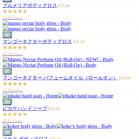
ー
セ
プルメリアボディグロス
$35.00
ト
ー
に
ル
58 Reviews
追
価
加
格
カ
ー
セ
マンゴーネクターボディグロス
$35.00
ト
ー
に
ル
49 Reviews
追
価
加
格
カ
ー
セ
マンゴーネクター パフュームオイル（ロールオン）
$32.00
ト
ー
に
ル
25 Reviews
追
価
加
格
カ
ー
セ
ピカケハンドソープ
$34.00
ト
ー
に
ル
26 Reviews
追
価
加
格
カ
ー
セ
コケエ ボディグロス