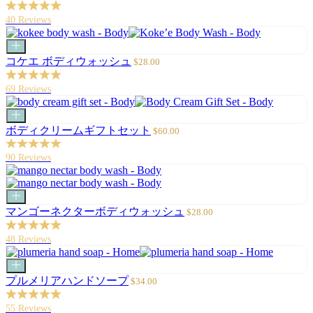
ト
ー
に
ル
40 Reviews
追
価
加
格
カ
ー
セ
コケエ ボディウォッシュ
$28.00
ト
ー
に
ル
69 Reviews
追
価
加
格
カ
ー
セ
ボディクリームギフトセット
$60.00
ト
ー
に
ル
90 Reviews
追
価
加
格
カ
ー
セ
マンゴーネクターボディウォッシュ
$28.00
ト
ー
に
ル
48 Reviews
追
価
加
格
カ
ー
セ
プルメリアハンドソープ
$34.00
ト
ー
に
ル
55 Reviews