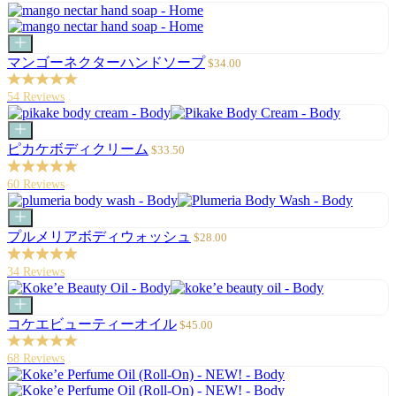
追
価
加
格
カ
ー
セ
マンゴーネクターハンドソープ
$34.00
ト
ー
に
ル
54 Reviews
追
価
加
格
カ
ー
セ
ピカケボディクリーム
$33.50
ト
ー
に
ル
60 Reviews
追
価
加
格
カ
ー
セ
プルメリアボディウォッシュ
$28.00
ト
ー
に
ル
34 Reviews
追
価
加
格
カ
ー
セ
コケエビューティーオイル
$45.00
ト
ー
に
ル
68 Reviews
追
価
加
格