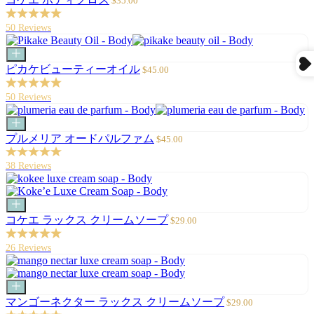
$35.00
ト
ー
に
ル
50 Reviews
追
価
加
格
カ
ー
セ
ピカケビューティーオイル
$45.00
ト
ー
に
ル
50 Reviews
追
価
加
格
カ
ー
セ
プルメリア オードパルファム
$45.00
ト
ー
に
ル
38 Reviews
追
価
加
格
カ
ー
セ
コケエ ラックス クリームソープ
$29.00
ト
ー
に
ル
26 Reviews
追
価
加
格
カ
ー
セ
マンゴーネクター ラックス クリームソープ
$29.00
ト
ー