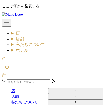
コ
ここで何かを発表する
ン
Malie
テ
ン
メ
ツ
ニ
ュ
へ
店
ー
ス
を
店舗
キ
開
私たちについて
ッ
く
ホテル
プ
検
索
を
開
カ
く
ー
閉
ト
め
を
店
る
開
店舗
く
私たちについて