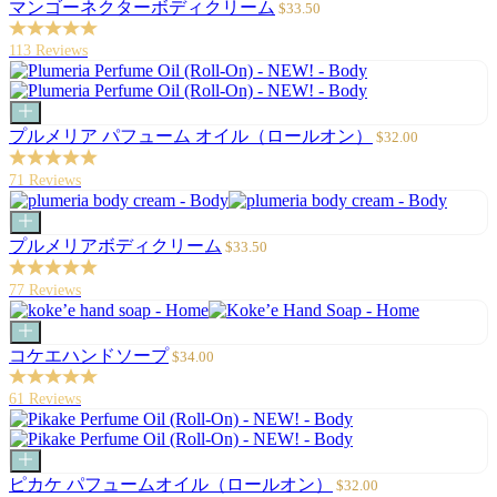
ー
セ
マンゴーネクターボディクリーム
$33.50
ト
ー
に
ル
113 Reviews
追
価
加
格
カ
ー
セ
プルメリア パフューム オイル（ロールオン）
$32.00
ト
ー
に
ル
71 Reviews
追
価
加
格
カ
ー
セ
プルメリアボディクリーム
$33.50
ト
ー
に
ル
77 Reviews
追
価
加
格
カ
ー
セ
コケエハンドソープ
$34.00
ト
ー
に
ル
61 Reviews
追
価
加
格
カ
ー
セ
ピカケ パフュームオイル（ロールオン）
$32.00