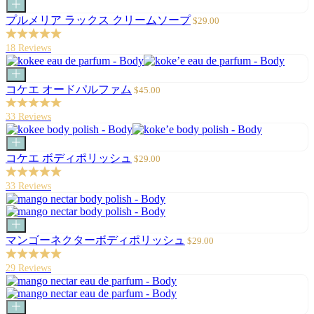
カ
ー
セ
プルメリア ラックス クリームソープ
$29.00
ト
ー
に
ル
18 Reviews
追
価
加
格
カ
ー
セ
コケエ オードパルファム
$45.00
ト
ー
に
ル
33 Reviews
追
価
加
格
カ
ー
セ
コケエ ボディポリッシュ
$29.00
ト
ー
に
ル
33 Reviews
追
価
加
格
カ
ー
セ
マンゴーネクターボディポリッシュ
$29.00
ト
ー
に
ル
29 Reviews
追
価
加
格
カ