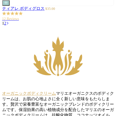
カ
ー
セ
ティアレ ボディグロス
$35.00
ト
ー
に
ル
12 Reviews
追
価
1
2
加
格
オーガニックボディクリーム
マリエオーガニクスのボディク
リームは、お肌の心地よさに全く新しい意味をもたらしま
す。贅沢で栄養豊富なオーガニックブレンドのボディクリー
ムです。保湿効果の高い植物成分を配合したマリエのオーガ
ニックボディクリームは、抗酸化物質、ココナッツオイル、