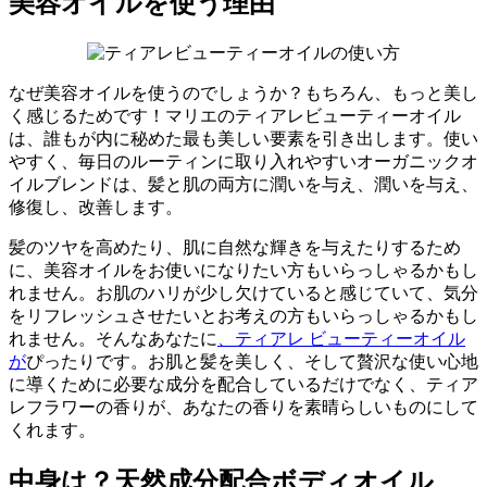
美容オイルを使う理由
なぜ美容オイルを使うのでしょうか？もちろん、もっと美し
く感じるためです！マリエのティアレビューティーオイル
は、誰もが内に秘めた最も美しい要素を引き出します。使い
やすく、毎日のルーティンに取り入れやすいオーガニックオ
イルブレンドは、髪と肌の両方に潤いを与え、潤いを与え、
修復し、改善します。
髪のツヤを高めたり、肌に自然な輝きを与えたりするため
に、美容オイルをお使いになりたい方もいらっしゃるかもし
れません。お肌のハリが少し欠けていると感じていて、気分
をリフレッシュさせたいとお
考えの方もいらっしゃるかもし
れません。そんなあなたに
、ティアレ ビューティーオイル
が
ぴったりです。お肌と髪を美しく、そして贅沢な使い心地
に導くために必要な成分を配合しているだけでなく、ティア
レフラワーの香りが、あなたの香りを素晴らしいものにして
くれます。
中身は？天然成分配合ボディオイル