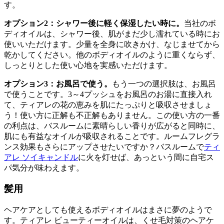
す。
オプション2：シャワー後に軽く保湿したい時に。
当社のボ
ディオイルは、シャワー後、肌がまだ少し濡れている時にお
使いいただけます。少量を全身に吹きかけ、なじませてから
乾かしてください。他のボディオイルのように重くならず、
しっとりとした使い心地を実感いただけます。
オプション3：お風呂で使う。
もう一つの選択肢は、お風呂
で使うことです。3～4プッシュをお風呂のお湯に直接入れ
て、ティアレの花の恵みを肌にたっぷりと吸収させましょ
う！使い方に正解も不正解もありません。この使い方の一番
の利点は、バスルームに素晴らしい香りが広がると同時に、
肌にも有益なオイルが吸収されることです。ルームフレグラ
ンス効果もさらにアップさせたいですか？
バスルームで
ティ
アレ ソイキャンドル
に火を灯せば
、あっという間に自宅ス
パ気分が味わえます。
髪用
ヘアケアとしても使えるボディオイルはまさに夢のようで
す。ティアレ ビューティーオイルは、くせ毛対策のヘアケ