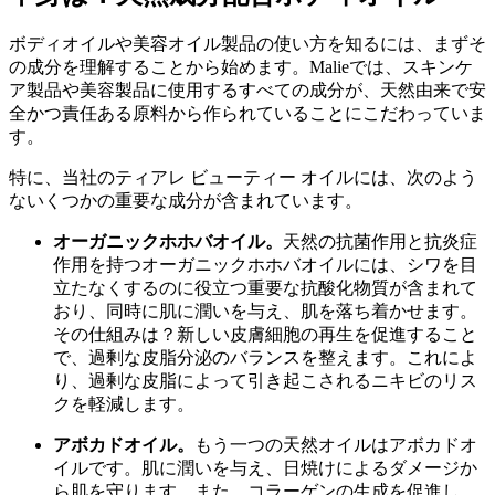
ボディオイルや美容オイル製品の使い方を知るには、まずそ
の成分を理解することから始めます。Malieでは、スキンケ
ア製品や美容製品に使用するすべての成分が、天然由来で安
全かつ責任ある原料から作られていることにこだわっていま
す。
特に、当社のティアレ ビューティー オイルには、次のよう
ないくつかの重要な成分が含まれています。
オーガニックホホバオイル。
天然の抗菌作用と抗炎症
作用を持つオーガニックホホバオイルには、シワを目
立たなくするのに役立つ重要な抗酸化物質が含まれて
おり、同時に肌に潤いを与え、肌を落ち着かせます。
その仕組みは？新しい皮膚細胞の再生を促進すること
で、過剰な皮脂分泌のバランスを整えます。これによ
り、過剰な皮脂によって引き起こされるニキビのリス
クを軽減します。
アボカドオイル。
もう一つの天然オイルはアボカドオ
イルです。肌に潤いを与え、日焼けによるダメージか
ら肌を守ります。また、コラーゲンの生成を促進し、