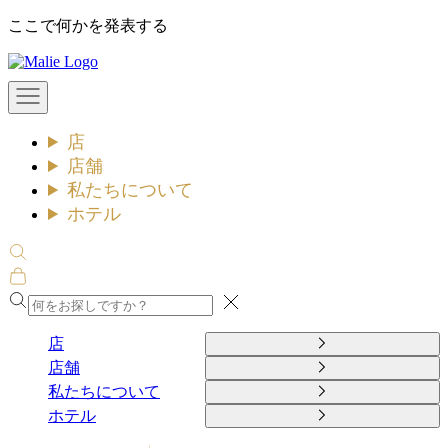
コ
ここで何かを発表する
ン
Malie
テ
ン
メ
ツ
ニ
ュ
へ
店
ー
ス
を
店舗
キ
開
私たちについて
ッ
く
ホテル
プ
検
索
カ
を
ー
閉
開
ト
め
く
を
店
る
開
店舗
く
私たちについて
ホテル