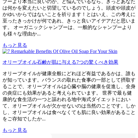
プーより本当に良いのか、と悩んでいるなら、きっとあなた
は何かを変えたいと切望しているのでしょう。頭皮や頭皮が
かゆいからではないことを祈ります！とはいえ、この考えに
至ったきっかけが何であれ、きっと良いアイデアだと思いま
す。 オーガニックシャンプーは、一般的なシャンプーより
も様々な理由か...
もっと見る
オリーブオイル石鹸が肌に与える7つの驚くべき効果
オリーブオイルが健康全般にどれほど有益であるかは、誰も
が知っています。バランスの取れた食事の一部として摂取す
ることで、オリーブオイルは心臓や脳の健康を促進し、全身
の炎症にも効果があると考えられています。 世界で最も健
康的な食生活の一つと謳われる地中海式ダイエットにおい
て、オリーブオイルが欠かせないのは当然のことです。しか
し、オリーブオイルは食べなくても肌に良い効果があること
をご存知でしたか...
もっと見る