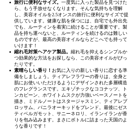
旅行に便利なサイズ。
一度気に入った製品を見つけた
ら、もう手放せなくなります。そんな気持ちを理解
し、美容オイルを2.5オンスの旅行に便利なサイズで提
供しています。健康な肌を保つには、自宅でも外出先
でも、ルーティンを着実に続けることが重要です。製
品を持ち運べないと、ルーティンを続けるのは難しい
ものですが、最高の美容オイルならどこへでも持って
いけます！
縮れ毛対策ヘアケア製品。
縮れ毛を抑えるシンプルか
つ効果的な方法をお探しなら、この美容オイルがぴっ
たりです。
素晴らしい香り！
お気に入りの新しい香りに恋する準
備をしましょう。ティアレフラワーの香りは、全身と
肌にお使いいただけるようにデザインされた多層構造
のフレグランスです。エキゾチックなココナッツ、ト
ンカビーン、ホワイトムスクが力強いベースノートを
描き、ミドルノートはスタージャスミン、ティアレブ
ロッサム、バニラオーキッドをブレンド。最後にゼス
ティベルガモット、サニーネロリ、イランイランが香
りを包み込みます。まさにボトルに詰まった天国のよ
うな香りです！