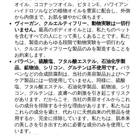
オイル、ココナッツオイル、ビタミンE、ハワイアン
ハイドロソルなどの植物オイルを豊富に配合し、外側
から内側まで、お肌を健やかに保ちます。
ヴィーガン、クルエルティフリー、動物実験は一切行
いません。
最高のボディオイルとは、私たちのペット
を含むすべての人にとって美しくあることです。私た
ちは、製造のあらゆる段階で動物実験を一切行わな
い、クルエルティフリーな製品のみを製造することを
お約束します。
パラベン、硫酸塩、フタル酸エステル、石油化学製
品、鉱物油、シリコン、グルテンは不使用です。
パラ
ベンなどの合成防腐剤は、当社の美容製品およびヘア
ケア製品には一切使用していません。同様に、硫酸
塩、フタル酸エステル、石油化学製品、鉱物油、シリ
コン、グルテンは、皮膚への刺激を引き起こすリスク
があります。だからこそ、当社の美容オイルからこれ
らの成分を排除する十分な理由があります。私たちは
これらの成分を避け、代わりに天然由来の代替品を使
用するか、完全に排除しています。私たちは、肌本来
の美しさを引き出すために必要な成分のみを使用して
います。