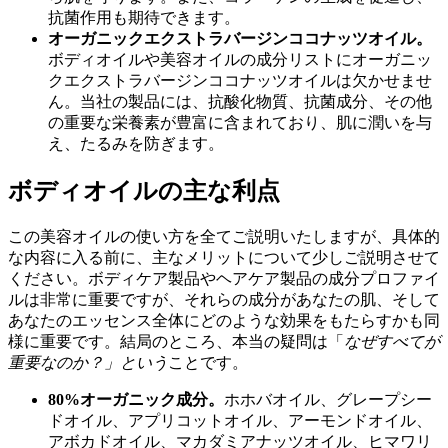
抗菌作用も期待できます。
オーガニックエクストラバージンココナッツオイル。
ボディオイルや美容オイルの成分リストにオーガニッ
クエクストラバージンココナッツオイルは欠かせませ
ん。当社の製品には、抗酸化物質、抗菌成分、その他
の重要な栄養素が豊富に含まれており、肌に潤いを与
え、たるみを防ぎます。
ボディオイルの主な利点
この美容オイルの使い方を全てご説明いたしますが、具体的
な内容に入る前に、主なメリットについて少しご説明させて
ください。ボディケア製品やヘアケア製品の成分プロファイ
ルは非常に重要ですが、それらの成分があなたの肌、そして
あなたのエッセンス全体にどのような効果をもたらすかも同
様に重要です。結局のところ、本当の疑問は「
なぜすべてが
重要なのか？」という
ことです。
80%オーガニック成分。
ホホバオイル、グレープシー
ドオイル、アプリコットオイル、アーモンドオイル、
アボカドオイル、マカダミアナッツオイル、ヒマワリ