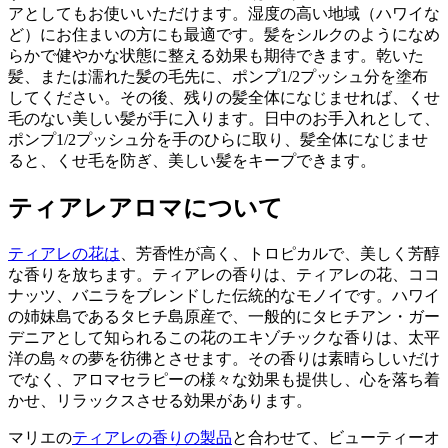
アとしてもお使いいただけます。湿度の高い地域（ハワイな
ど）にお住まいの方にも最適です。髪をシルクのようになめ
らかで健やかな状態に整える効果も期待できます。乾いた
髪、または濡れた髪の毛先に、ポンプ1/2プッシュ分を塗布
してください。その後、残りの髪全体になじませれば、くせ
毛のない美しい髪が手に入ります。日中のお手入れとして、
ポンプ1/2プッシュ分を手のひらに取り、髪全体になじませ
ると、くせ毛を防ぎ、美しい髪をキープできます。
ティアレアロマについて
ティアレの花は
、芳香性が高く、トロピカルで、美しく芳醇
な香りを放ちます。ティアレの香りは、ティアレの花、ココ
ナッツ、バニラをブレンドした伝統的なモノイです。ハワイ
の姉妹島であるタヒチ島原産で、一般的にタヒチアン・ガー
デニアとして知られるこの花のエキゾチックな香りは、太平
洋の島々の夢を彷彿とさせます。その香りは素晴らしいだけ
でなく、アロマセラピーの様々な効果も提供し、心を落ち着
かせ、リラックスさせる効果があります。
マリエの
ティアレの香りの製品
と合わせて、ビューティーオ