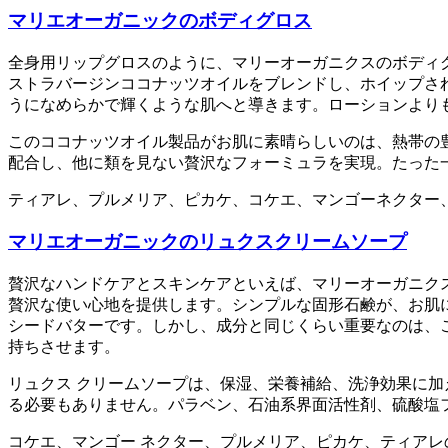
マリエオーガニックのボディグロス
全身用リップグロスのように、マリーオーガニクスのボディ
ストラバージンココナッツオイルをブレンドし、ホイップさ
うになめらかで輝くような肌へと導きます。ローションより
このココナッツオイル製品がお肌に素晴らしいのは、熱帯の
配合し、他に類を見ない贅沢なフォーミュラを実現。たった
ティアレ、プルメリア、ピカケ、コケエ、マンゴーネクター
マリエオーガニックのリュクスクリームソープ
贅沢なハンドケアとスキンケアといえば、マリーオーガニク
贅沢な使い心地を提供します。シンプルな固形石鹸が、お肌
シードバターです。しかし、成分と同じくらい重要なのは、
持ちさせます。
リュクス クリームソープは、保湿、栄養補給、洗浄効果に
る必要もありません。パラベン、石油系界面活性剤、硫酸塩
コケエ、マンゴー ネクター、プルメリア、ピカケ、ティアレ