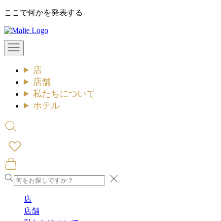
コ
ここで何かを発表する
ン
Malie
テ
ン
メ
ツ
ニ
ュ
へ
店
ー
ス
を
店舗
キ
開
私たちについて
ッ
く
ホテル
プ
検
索
を
開
カ
く
ー
閉
ト
め
を
店
る
開
店舗
く